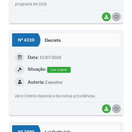
programa de 2026
BAIXAR
G
O
S
Nº 4310
Decreto
T
E
Data:
15/07/2026
I
Situação:
EM VIGOR
Autoria:
Executivo
Abre Crédito Especial e dá outras providências.
BAIXAR
G
O
S
Nº 3990
Lei Ordinária