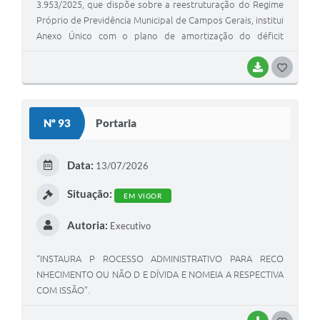
3.953/2025, que dispõe sobre a reestruturação do Regime
Próprio de Previdência Municipal de Campos Gerais, institui
Anexo Único com o plano de amortização do déficit
atuarial e dá outras providências.
BAIXAR
G
O
S
Nº 93
Portaria
T
E
Data:
13/07/2026
I
Situação:
EM VIGOR
Autoria:
Executivo
“INSTAURA P ROCESSO ADMINISTRATIVO PARA RECO
NHECIMENTO OU NÃO D E DÍVIDA E NOMEIA A RESPECTIVA
COM ISSÃO”.