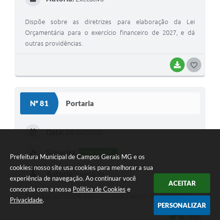
Dispõe sobre as diretrizes para elaboração da Lei
Orçamentária para o exercício financeiro de 2027, e dá
outras providências.
BAIXAR
G
O
S
Nº 81
Portaria
T
E
Data:
24/06/2026
I
Situação:
EM VIGOR
Prefeitura Municipal de Campos Gerais MG e os
cookies: nosso site usa cookies para melhorar a sua
Autoria:
Executivo
experiência de navegação. Ao continuar você
ACEITAR
concorda com a nossa
Política de Cookies
e
“NOMEIA SERVIDOR PARA OCUPAR CARGO EM COMISSÃO
Privacidade
.
PERSONALIZAR
BAIXAR
G