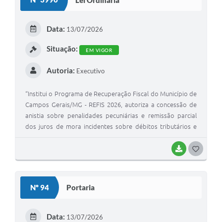
T
E
Data:
13/07/2026
I
Situação:
EM VIGOR
Autoria:
Executivo
“Institui o Programa de Recuperação Fiscal do Município de
Campos Gerais/MG - REFIS 2026, autoriza a concessão de
anistia sobre penalidades pecuniárias e remissão parcial
dos juros de mora incidentes sobre débitos tributários e
não tributários em atraso, institui condições para
parcelamento especial ampliado, e dá outras providências.
BAIXAR
G
O
S
Nº 94
Portaria
T
E
Data:
13/07/2026