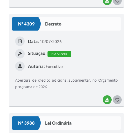
BAIXAR
G
O
S
Nº 4309
Decreto
T
E
Data:
10/07/2026
I
Situação:
EM VIGOR
Autoria:
Executivo
Abertura de crédito adicional suplementar, no Orçamento
programa de 2026
BAIXAR
G
O
S
Nº 3988
Lei Ordinária
T