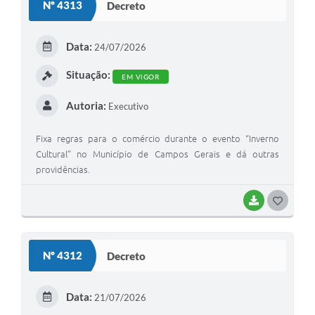
Nº 4313
Decreto
T
E
Data:
24/07/2026
I
Situação:
EM VIGOR
Autoria:
Executivo
Fixa regras para o comércio durante o evento “Inverno
Cultural” no Município de Campos Gerais e dá outras
providências.
BAIXAR
G
O
S
Nº 4312
Decreto
T
E
Data:
21/07/2026
I