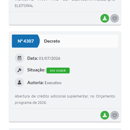
ELEITORAL
BAIXAR
G
O
S
Nº 4307
Decreto
T
E
Data:
01/07/2026
I
Situação:
EM VIGOR
Autoria:
Executivo
Abertura de crédito adicional suplementar, no Orçamento
programa de 2026.
BAIXAR
G
O