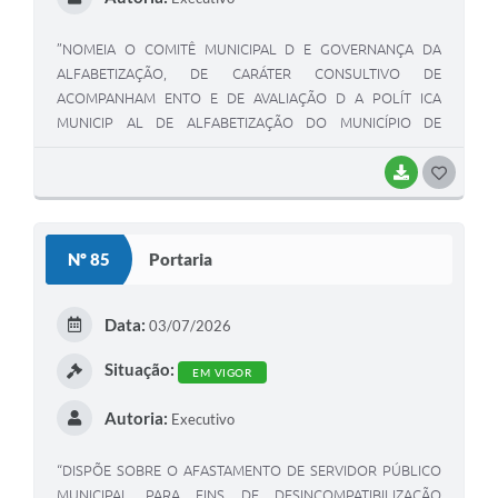
”NOMEIA O COMITÊ MUNICIPAL D E GOVERNANÇA DA
ALFABETIZAÇÃO, DE CARÁTER CONSULTIVO DE
ACOMPANHAM ENTO E DE AVALIAÇÃO D A POLÍT ICA
MUNICIP AL DE ALFABETIZAÇÃO DO MUNICÍPIO DE
CAMPOS GERAIS E DÁ OUTRAS P ROVIDÊNCIAS ”.
BAIXAR
G
O
S
Nº 85
Portaria
T
E
Data:
03/07/2026
I
Situação:
EM VIGOR
Autoria:
Executivo
“DISPÕE SOBRE O AFASTAMENTO DE SERVIDOR PÚBLICO
MUNICIPAL PARA FINS DE DESINCOMPATIBILIZAÇÃO