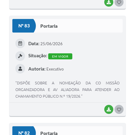
BAIXAR
G
O
S
Nº 83
Portaria
T
E
Data:
25/06/2026
I
Situação:
EM VIGOR
Autoria:
Executivo
”DISPÕE SOBRE A NOMEAÇÃO DA CO MISSÃO
ORGANIZADORA E AV ALIADORA PARA ATENDER AO
CHAMAMENTO PÚBLICO N.º 19/2026.”
BAIXAR
G
O
S
Nº 82
Portaria