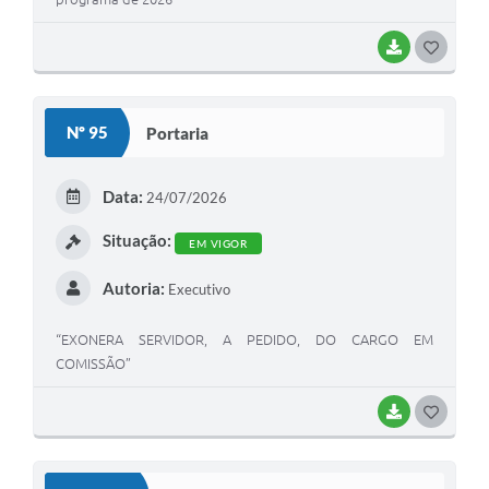
BAIXAR
G
O
S
Nº 95
Portaria
T
E
Data:
24/07/2026
I
Situação:
EM VIGOR
Autoria:
Executivo
“EXONERA SERVIDOR, A PEDIDO, DO CARGO EM
COMISSÃO”
BAIXAR
G
O
S