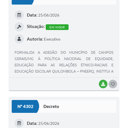
T
E
Data:
25/06/2026
I
Situação:
EM VIGOR
Autoria:
Executivo
FORMALIZA A ADESÃO DO MUNICÍPIO DE CAMPOS
GERAIS/MG À POLÍTICA NACIONAL DE EQUIDADE,
EDUCAÇÃO PARA AS RELAÇÕES ÉTNICO-RACIAIS E
EDUCAÇÃO ESCOLAR QUILOMBOLA – PNEERQ, INSTITUI A
COMISSÃO MUNICIPAL DE IMPLEMENTAÇÃO DAS LEIS Nº
10.639/2003 E Nº 11.645/2008 E DÁ OUTRAS
BAIXAR
G
PROVIDÊNCIAS”.
O
S
Nº 4302
Decreto
T
E
Data:
25/06/2026