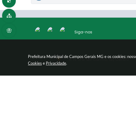
Siga-nos
Prefeitura Municipal de Campos Gerais MG e os cookies: nosso
R. N. Sra. do Carmo, 131, Centro
Cookies
e
Privacidade
.
marketing@camposgerais.mg.gov
Vers
© Copy