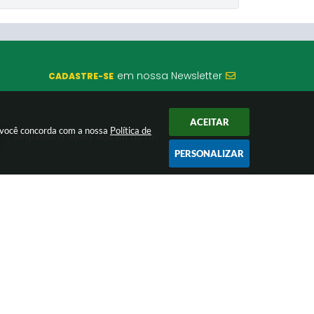
em nossa Newsletter
CADASTRE-SE
ACEITAR
r você concorda com a nossa
Política de
Segunda a Sexta das 8h às 17h
PERSONALIZAR
CNPJ: 18.245.175/0001-24
26 12:59
nologia