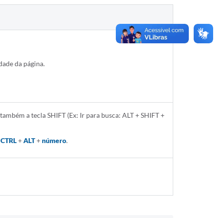
dade da página.
 também a tecla SHIFT (Ex: Ir para busca: ALT + SHIFT +
e
CTRL
+
ALT
+
número
.