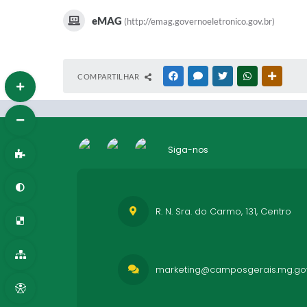
eMAG
(http://emag.governoeletronico.gov.br)
COMPARTILHAR
FACEBOOK
MESSENGER
TWITTER
WHATSAPP
OUTRAS
Siga-nos
R. N. Sra. do Carmo, 131, Centro
marketing@camposgerais.mg.gov