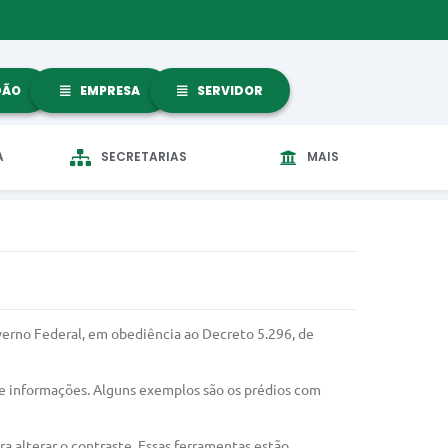
DÃO
EMPRESA
SERVIDOR
A
SECRETARIAS
MAIS
verno Federal, em obediência ao Decreto 5.296, de
s e informações. Alguns exemplos são os prédios com
a alterar o contraste. Essas ferramentas estão