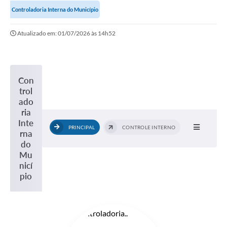
Controladoria Interna do Município
Portal da Transparência
Atualizado em: 01/07/2026 às 14h52
Secretarias
Mais
Con
trol
ado
ria
Inte
PRINCIPAL
CONTROLE INTERNO
rna
do
Mu
nicí
pio