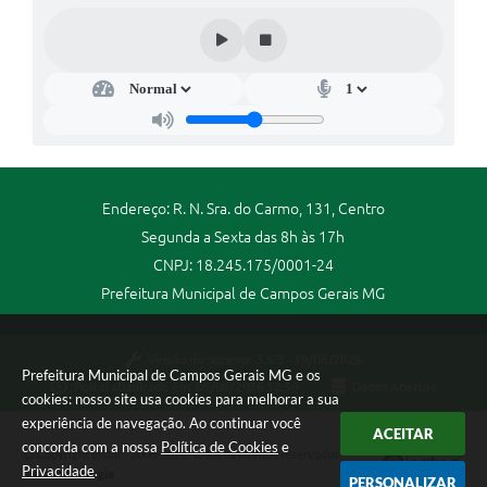
Endereço: R. N. Sra. do Carmo, 131, Centro
Segunda a Sexta das 8h às 17h
CNPJ: 18.245.175/0001-24
Prefeitura Municipal de Campos Gerais MG
Versão do Sistema:
3.5.3 - 19/06/2026
Prefeitura Municipal de Campos Gerais MG e os
Portal atualizado em:
06/08/2026 12:59
Dados Abertos
cookies: nosso site usa cookies para melhorar a sua
experiência de navegação. Ao continuar você
ACEITAR
concorda com a nossa
Política de Cookies
e
Copyright Instar - 2006-2026. Todos os direitos reservados -
Privacidade
.
Instar Tecnologia
PERSONALIZAR