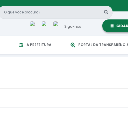
CIDA
Siga-nos
A PREFEITURA
PORTAL DA TRANSPARÊNCI
ulgar dados e informações da Gestão Governamental, possibilitando que a So
ansparência?