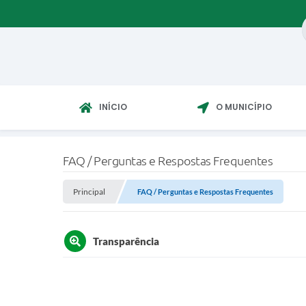
INÍCIO
O MUNICÍPIO
FAQ / Perguntas e Respostas Frequentes
Principal
FAQ / Perguntas e Respostas Frequentes
Transparência
O que é o Portal da Transparência?
O Portal da Transparência é uma iniciativa para div
Quem pode acessar os dados do Portal da Tr