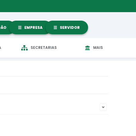
DÃO
EMPRESA
SERVIDOR
A
SECRETARIAS
MAIS
ciedade participe, acompanhem e fiscalizem a aplicação