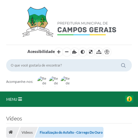
Acessibilidade
Acompanhe-nos:
MENU
Início
Vídeos
O Município
Vídeos
Fiscalização do Asfalto - Córrego Do Ouro
A Prefeitura