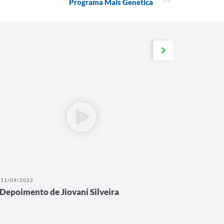
Programa Mais Genética
11/09/2022
12/08/202
Depoimento de Jiovani Silveira
Depoime