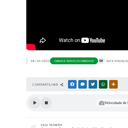
28/10/2022
OBRAS E SERVIÇOS URBANOS
5674 VISUALI
COMPARTILHAR
FACEBOOK
MESSENGER
TWITTER
WHATSAPP
OUTRAS
Velocidade de l
VEJA TAMBÉM