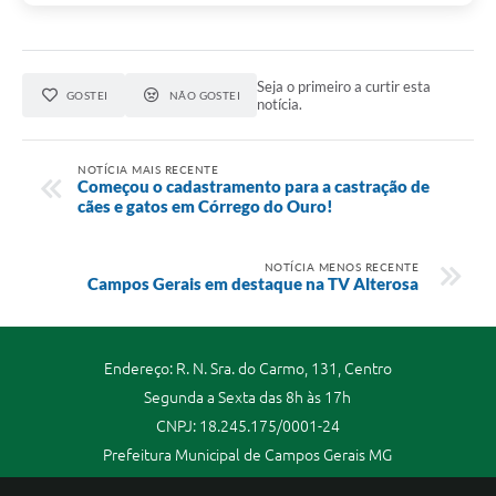
Seja o primeiro a curtir esta
GOSTEI
NÃO GOSTEI
notícia.
NOTÍCIA MAIS RECENTE
Começou o cadastramento para a castração de
cães e gatos em Córrego do Ouro!
NOTÍCIA MENOS RECENTE
Campos Gerais em destaque na TV Alterosa
Endereço: R. N. Sra. do Carmo, 131, Centro
Segunda a Sexta das 8h às 17h
CNPJ: 18.245.175/0001-24
Prefeitura Municipal de Campos Gerais MG