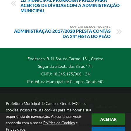
ACERTOS DE DÍVIDAS COM A ADMINISTRAÇÃO
MUNICIPAL
NOTÍCIA MENOS RECENTE
ADMINISTRAÇÃO 2017/2020 PRESTA CONTAS
DA 24ª FESTA DO PEÃO
Endereço: R. N. Sra. do Carmo, 131, Centro
Segunda a Sexta das 8h às 17h
CNPJ: 18.245.175/0001-24
Prefeitura Municipal de Campos Gerais MG
Versão do Sistema:
3.5.3 - 19/06/2026
Prefeitura Municipal de Campos Gerais MG e os
Portal atualizado em:
06/08/2026 12:59
Dados Abertos
cookies: nosso site usa cookies para melhorar a sua
experiência de navegação. Ao continuar você
ACEITAR
concorda com a nossa
Política de Cookies
e
Copyright Instar - 2006-2026. Todos os direitos reservados -
Privacidade
.
Instar Tecnologia