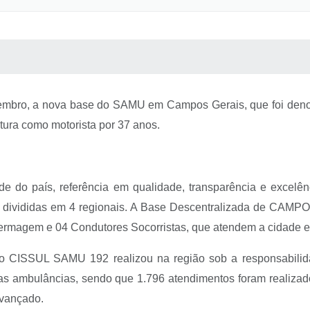
 MÍDIAS
RECEBA NOTÍCIAS
bro, a nova base do SAMU em Campos Gerais, que foi deno
itura como motorista por 37 anos.
aís, referência em qualidade, transparência e excelênci
divididas em 4 regionais. A Base Descentralizada de CAM
ermagem e 04 Condutores Socorristas, que atendem a cidade e 
, o CISSUL SAMU 192 realizou na região sob a responsabil
as ambulâncias, sendo que 1.796 atendimentos foram realiza
Avançado.