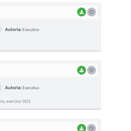
BAIXAR
G
O
Autoria:
Executivo
S
T
E
I
BAIXAR
G
O
Autoria:
Executivo
S
T
s, exercício 2023.
E
I
BAIXAR
G