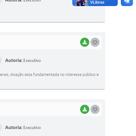
Executivo
S
T
E
I
BAIXAR
G
O
Autoria:
Executivo
S
T
Gerais, doação esta fundamentada no interesse público e
E
I
BAIXAR
G
O
Autoria:
Executivo
S