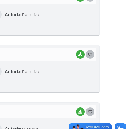
O
Autoria:
Executivo
S
T
E
I
BAIXAR
G
O
Autoria:
Executivo
S
T
E
I
BAIXAR
G
O
Autoria: