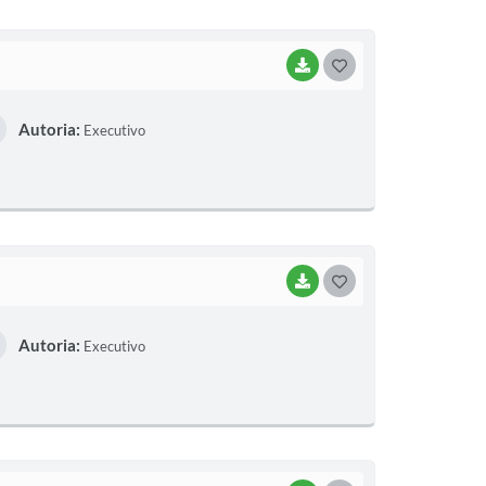
I
BAIXAR
G
O
Autoria:
Executivo
S
T
E
I
BAIXAR
G
O
Autoria:
Executivo
S
T
E
I