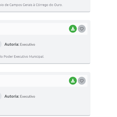
T
ípio de Campos Gerais à Córrego do Ouro.
E
I
BAIXAR
G
O
Autoria:
Executivo
S
T
do Poder Executivo Municipal.
E
I
BAIXAR
G
O
Autoria:
Executivo
S
T
E