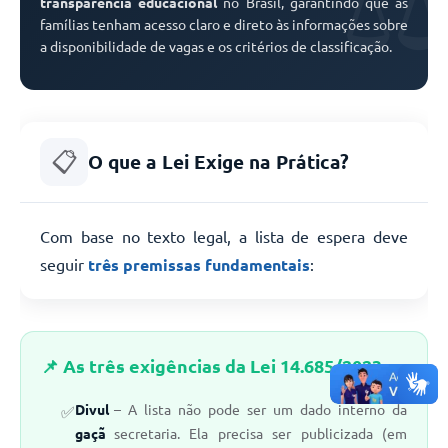
transparência educacional
no Brasil, garantindo que as
famílias tenham acesso claro e direto às informações sobre
a disponibilidade de vagas e os critérios de classificação.
📋
O que a Lei Exige na Prática?
Com base no texto legal, a lista de espera deve
seguir
três premissas fundamentais
:
📌 As três exigências da Lei 14.685/2023
Divul
– A lista não pode ser um dado interno da
gaçã
secretaria. Ela precisa ser publicizada (em