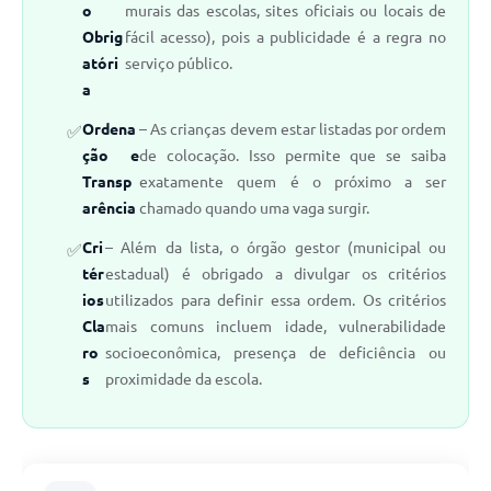
o
murais das escolas, sites oficiais ou locais de
Obrig
fácil acesso), pois a publicidade é a regra no
atóri
serviço público.
a
Ordena
– As crianças devem estar listadas por ordem
ção e
de colocação. Isso permite que se saiba
Transp
exatamente quem é o próximo a ser
arência
chamado quando uma vaga surgir.
Cri
– Além da lista, o órgão gestor (municipal ou
tér
estadual) é obrigado a divulgar os critérios
ios
utilizados para definir essa ordem. Os critérios
Cla
mais comuns incluem idade, vulnerabilidade
ro
socioeconômica, presença de deficiência ou
s
proximidade da escola.