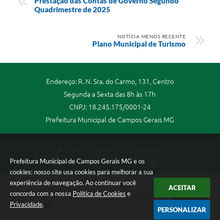
Prestação das Contas de Governo Segundo
Quadrimestre de 2025
NOTÍCIA MENOS RECENTE
Plano Municipal de Turismo
Endereço: R. N. Sra. do Carmo, 131, Centro
Segunda a Sexta das 8h às 17h
CNPJ: 18.245.175/0001-24
Prefeitura Municipal de Campos Gerais MG
Versão do Sistema:
3.5.3 - 19/06/2026
Prefeitura Municipal de Campos Gerais MG e os
Portal atualizado em:
06/08/2026 12:59
Dados Abertos
cookies: nosso site usa cookies para melhorar a sua
experiência de navegação. Ao continuar você
ACEITAR
concorda com a nossa
Política de Cookies
e
Copyright Instar - 2006-2026. Todos os direitos reservados -
Privacidade
.
Instar Tecnologia
PERSONALIZAR