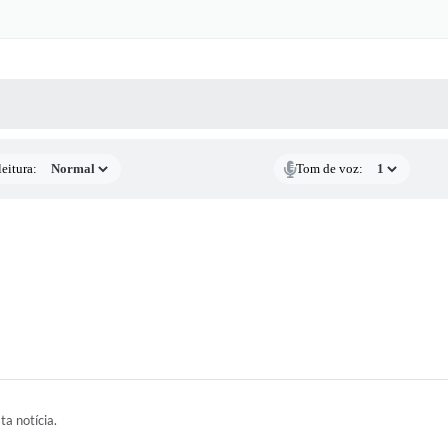
 MÍDIAS
RECEBA NOTÍCIAS
eitura:
Tom de voz:
ta notícia.