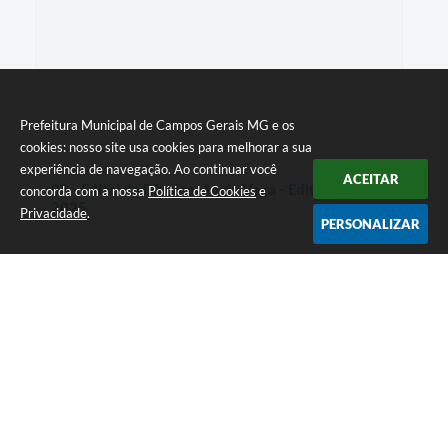
Prefeitura Municipal de Campos Gerais MG e os
cookies: nosso site usa cookies para melhorar a sua
experiência de navegação. Ao continuar você
12 MAR 2026 - 17h25
ACEITAR
08 - Edital de Divulgação de Vaga - Edital nº 01-
concorda com a nossa
Política de Cookies
e
2025
Privacidade
.
PERSONALIZAR
Endereço: R. N. Sra. do Carmo, 131, Centro
Segunda a Sexta das 8h às 17h
CNPJ: 18.245.175/0001-24
Prefeitura Municipal de Campos Gerais MG