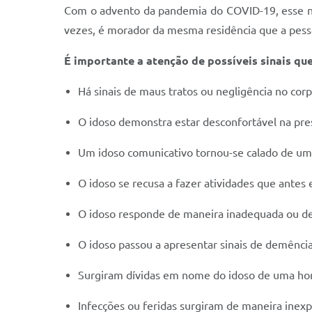
Com o advento da pandemia do COVID-19, esse nú
vezes, é morador da mesma residência que a pess
É importante a atenção de possíveis sinais que
Há sinais de maus tratos ou negligência no cor
O idoso demonstra estar desconfortável na pre
Um idoso comunicativo tornou-se calado de um
O idoso se recusa a fazer atividades que antes
O idoso responde de maneira inadequada ou de
O idoso passou a apresentar sinais de demênci
Surgiram dívidas em nome do idoso de uma hor
Infecções ou feridas surgiram de maneira inexpl