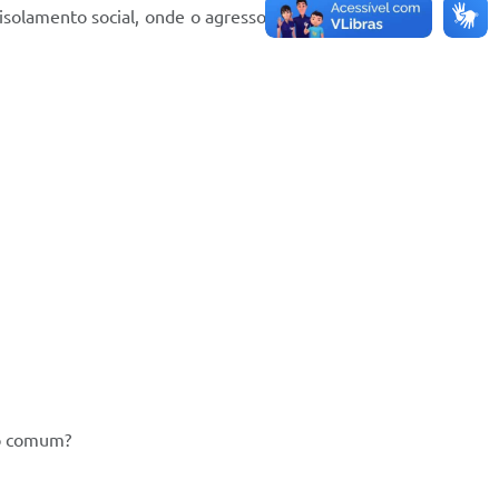
lamento social, onde o agressor, na maioria das
ão comum?