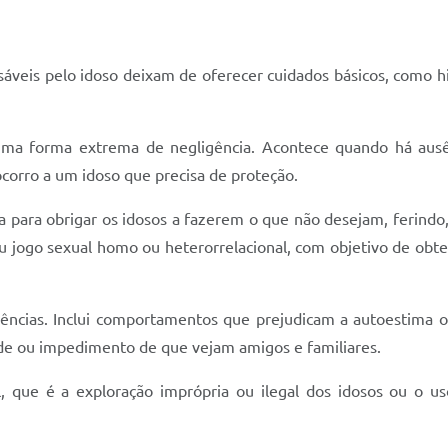
áveis pelo idoso deixam de oferecer cuidados básicos, como hi
a forma extrema de negligência. Acontece quando há ausênc
ocorro a um idoso que precisa de proteção.
rça para obrigar os idosos a fazerem o que não desejam, ferind
u jogo sexual homo ou heterorrelacional, com objetivo de obter 
olências. Inclui comportamentos que prejudicam a autoestima 
ade ou impedimento de que vejam amigos e familiares.
al, que é a exploração imprópria ou ilegal dos idosos ou o u