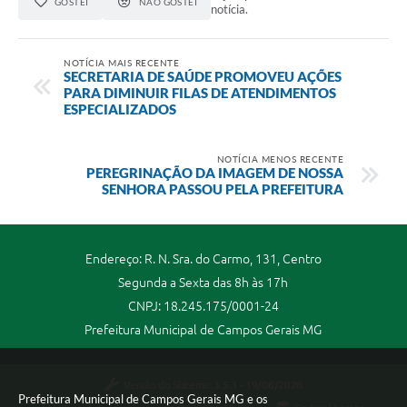
GOSTEI
NÃO GOSTEI
notícia.
NOTÍCIA MAIS RECENTE
SECRETARIA DE SAÚDE PROMOVEU AÇÕES
PARA DIMINUIR FILAS DE ATENDIMENTOS
ESPECIALIZADOS
NOTÍCIA MENOS RECENTE
PEREGRINAÇÃO DA IMAGEM DE NOSSA
SENHORA PASSOU PELA PREFEITURA
Endereço: R. N. Sra. do Carmo, 131, Centro
Segunda a Sexta das 8h às 17h
CNPJ: 18.245.175/0001-24
Prefeitura Municipal de Campos Gerais MG
Versão do Sistema:
3.5.3 - 19/06/2026
Prefeitura Municipal de Campos Gerais MG e os