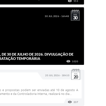
553
VISUALIZAÇÕES
JUL
30 JUL 2026 - 16h48
30
6, DE 30 DE JULHO DE 2026. DIVULGAÇÃO DE
RATAÇÃO TEMPORÁRIA
1020
VISUALIZAÇÕES
JUL
20 JUL 2026 - 18h10
20
ho e propostas podem ser enviadas até 10 de agosto A
ento e da Controladoria Interna, realizará no dia...
237
VISUALIZAÇÕES