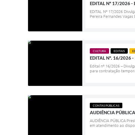
EDITAL Nº 17/2026 - 
EDITAL Nº 17/2026 Divulg
Pereira Fernandes Vagas D
CULTURA
EDITAIS
E
EDITAL Nº. 16/202
Edital nº 16/2026 – Divu
para contratação temporár
CONTAS PÚBLICAS
AUDIÊNCIA PÚBLICA -
AUDIÊNCIA PÚBLICA Presta
em atendimento ao dispos