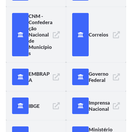
CNM -
Confedera
ção
Nacional
Correios
de
Município
s
EMBRAP
Governo
A
Federal
Imprensa
IBGE
Nacional
Ministério