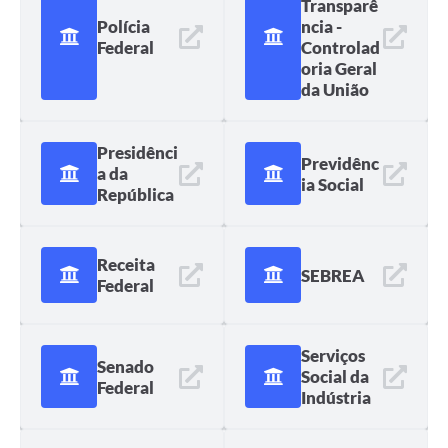
Transparê
Polícia
ncia -
Federal
Controlad
oria Geral
da União
Presidênci
Previdênc
a da
ia Social
República
Receita
SEBREA
Federal
Serviços
Senado
Social da
Federal
Indústria