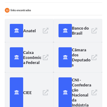
Portal da Transparência
links encontrados
32
Secretarias
Banco do
Mais
Anatel
Brasil
Câmara
Caixa
dos
Econômic
Deputado
a Federal
s
CNI -
Confedera
ção
CIEE
Nacional
da
Indústria