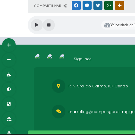
COMPARTILHAR
FACEBOOK
MESSENGER
TWITTER
WHATSAPP
OUTRAS
Velocidade de l
Siga-nos
R. N. Sra. do Carmo, 131, Centro
marketing@camposgerais.mg.gov