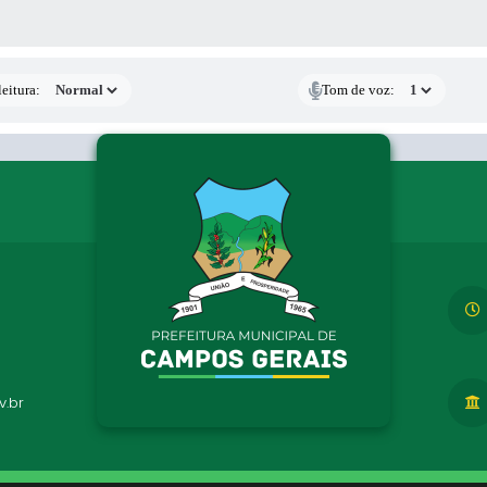
 MÍDIAS
eitura:
Tom de voz:
.br