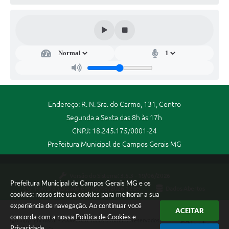
Endereço: R. N. Sra. do Carmo, 131, Centro
Segunda a Sexta das 8h às 17h
CNPJ: 18.245.175/0001-24
Prefeitura Municipal de Campos Gerais MG
Versão do Sistema:
3.5.3 - 19/06/2026
Prefeitura Municipal de Campos Gerais MG e os
Portal atualizado em:
06/08/2026 12:59
Dados Abertos
cookies: nosso site usa cookies para melhorar a sua
experiência de navegação. Ao continuar você
ACEITAR
concorda com a nossa
Política de Cookies
e
Copyright Instar - 2006-2026. Todos os direitos reservados -
Privacidade
.