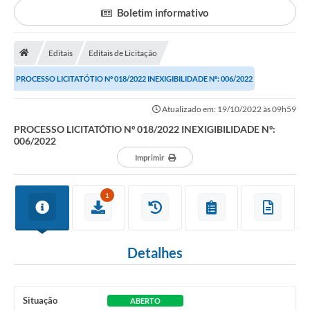
Boletim informativo
Portal da Transparência
Editais
Editais de Licitação
Secretarias
PROCESSO LICITATÓTIO Nº 018/2022 INEXIGIBILIDADE Nº: 006/2022
Mais
Atualizado em: 19/10/2022 às 09h59
PROCESSO LICITATÓTIO Nº 018/2022 INEXIGIBILIDADE Nº:
006/2022
Imprimir
1
Detalhes
Situação
ABERTO