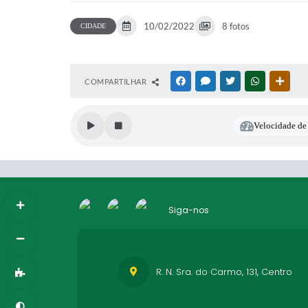
10/02/2022
8 fotos
CIDADE
COMPARTILHAR
FACEBOOK
MESSENGER
TWITTER
WHATSAPP
OUTR
Velocidade de 
Siga-nos
R. N. Sra. do Carmo, 131, Centro