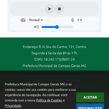
Endereço: R. N. Sra. do Carmo, 131, Centro
Segunda a Sexta das 8h às 17h
CNPJ: 18.245.175/0001-24
Prefeitura Municipal de Campos Gerais MG
Versão do Sistema:
3.5.3 - 19/06/2026
Prefeitura Municipal de Campos Gerais MG e os
Portal atualizado em:
06/08/2026 12:59
Dados Abertos
cookies: nosso site usa cookies para melhorar a sua
experiência de navegação. Ao continuar você
ACEITAR
concorda com a nossa
Política de Cookies
e
Copyright Instar - 2006-2026. Todos os direitos reservados -
Privacidade
.
Instar Tecnologia
PERSONALIZAR