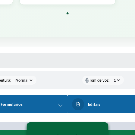
*
 MÍDIAS
eitura:
Tom de voz:
Formulários
Editais