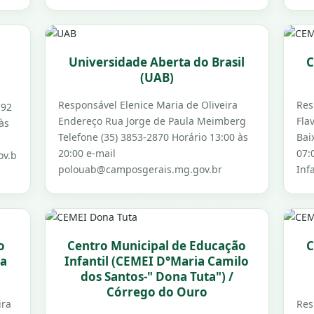
Universidade Aberta do Brasil
C
(UAB)
Responsável Elenice Maria de Oliveira
Res
°92
Endereço Rua Jorge de Paula Meimberg
Fla
às
Telefone (35) 3853-2870 Horário 13:00 às
Bai
20:00 e-mail
07:
ov.b
polouab@camposgerais.mg.gov.br
Inf
o
Centro Municipal de Educação
C
da
Infantil (CEMEI D°Maria Camilo
dos Santos-" Dona Tuta") /
Córrego do Ouro
ira
Res