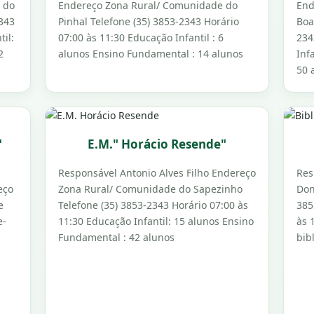
o do
Endereço Zona Rural/ Comunidade do
End
343
Pinhal Telefone (35) 3853-2343 Horário
Boa
til:
07:00 às 11:30 Educação Infantil : 6
234
2
alunos Ensino Fundamental : 14 alunos
Inf
50 
"
E.M." Horácio Resende"
Responsável Antonio Alves Filho Endereço
Res
eço
Zona Rural/ Comunidade do Sapezinho
Don
e
Telefone (35) 3853-2343 Horário 07:00 às
385
e-
11:30 Educação Infantil: 15 alunos Ensino
às 
Fundamental : 42 alunos
bib
m