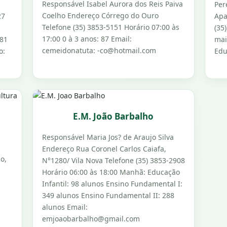
Responsável Isabel Aurora dos Reis Paiva
Per
Coelho Endereço Córrego do Ouro
27
Apa
Telefone (35) 3853-5151 Horário 07:00 às
(35
17:00 0 à 3 anos: 87 Email:
 81
mai
cemeidonatuta: -co@hotmail.com
o:
Edu
E.M. João Barbalho
Responsável Maria Jos? de Araujo Silva
Endereço Rua Coronel Carlos Caiafa,
o,
N°1280/ Vila Nova Telefone (35) 3853-2908
Horário 06:00 às 18:00 Manhã: Educação
Infantil: 98 alunos Ensino Fundamental I:
349 alunos Ensino Fundamental II: 288
alunos Email:
emjoaobarbalho@gmail.com