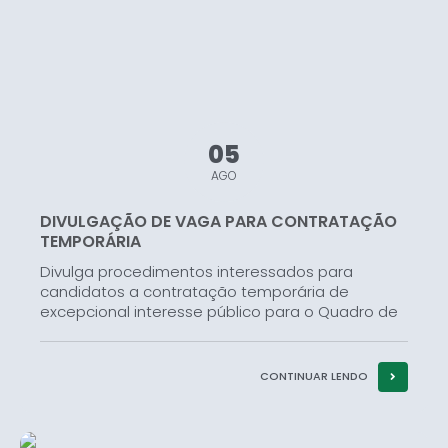
05
AGO
DIVULGAÇÃO DE VAGA PARA CONTRATAÇÃO
TEMPORÁRIA
Divulga procedimentos interessados para
candidatos a contratação temporária de
excepcional interesse público para o Quadro de
Profissionais da Secretaria Municipal de
Educação, Cultura e Turismo do município de
Campos Gerais – MG, com base ao Edital...
CONTINUAR LENDO