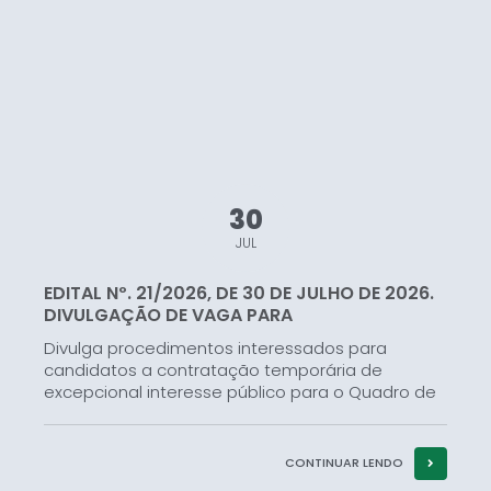
30
JUL
EDITAL Nº. 21/2026, DE 30 DE JULHO DE 2026.
DIVULGAÇÃO DE VAGA PARA
CONTRATAÇÃO...
Divulga procedimentos interessados para
candidatos a contratação temporária de
excepcional interesse público para o Quadro de
Profissionais da Secretaria Municipal de
Educação, Cultura e Turismo do município de
Campos Gerais – MG, com base ao Edital...
CONTINUAR LENDO