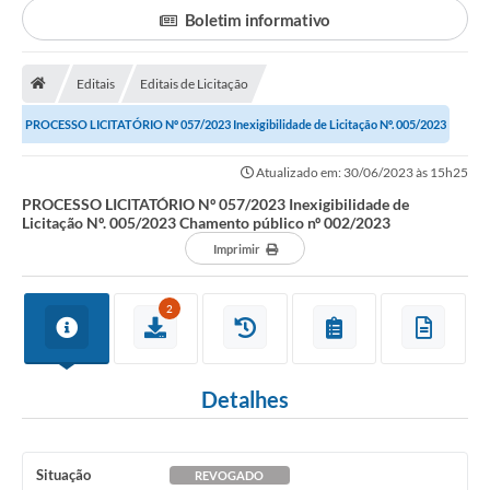
Boletim informativo
Portal da Transparência
Editais
Editais de Licitação
Secretarias
PROCESSO LICITATÓRIO Nº 057/2023 Inexigibilidade de Licitação Nº. 005/2023
Mais
Chamento público nº...
Atualizado em: 30/06/2023 às 15h25
PROCESSO LICITATÓRIO Nº 057/2023 Inexigibilidade de
Licitação Nº. 005/2023 Chamento público nº 002/2023
Imprimir
2
Detalhes
Situação
REVOGADO