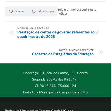
Seja o primeiro a curtir esta
GOSTEI
NÃO GOSTEI
notícia.
NOTÍCIA MAIS RECENTE
Prestação de contas de governo referentes ao 3°
quadrimestre de 2025
NOTÍCIA MENOS RECENTE
Cadastro de Estagiários da Educação
Endereço: R. N. Sra. do Carmo, 131, Centro
Segunda a Sexta das 8h às 17h
CNPJ: 18.245.175/0001-24
Prefeitura Municipal de Campos Gerais MG
Versão do Sistema:
3.5.3 - 19/06/2026
Prefeitura Municipal de Campos Gerais MG e os