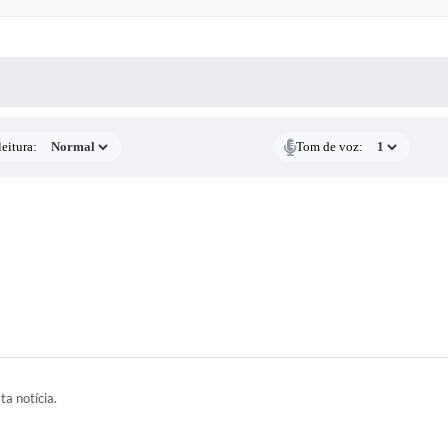
 MÍDIAS
RECEBA NOTÍCIAS
eitura:
Tom de voz:
ta notícia.