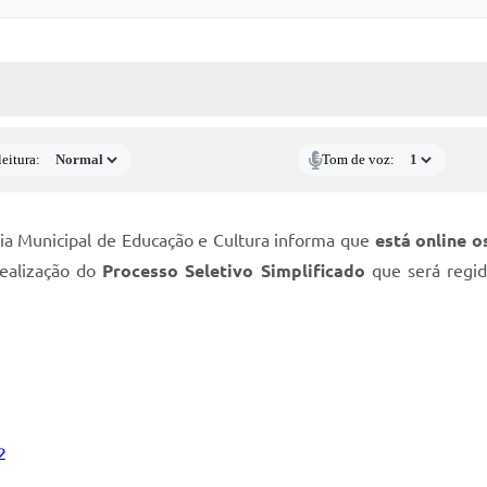
 MÍDIAS
RECEBA NOTÍCIAS
eitura:
Tom de voz:
ia Municipal de Educação e Cultura informa que
está online os
realização do
Processo Seletivo Simplificado
que será regid
2