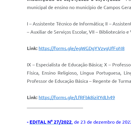
municipal de ensino no município de Campos Gerai
I – Assistente Técnico de Informática; II – Assisten
– Auxiliar de Serviços Escolar, VII – Bibliotecário e
Link:
https://forms.gle/egWGDgYVzvgUfFoN8
IX – Especialista de Educação Básica; X – Profess
Física, Ensino Religioso, Língua Portuguesa, L
Professor de Educação Básica – Regente de Turma
Link:
https://forms.gle/LfRFbk8izitYdLh49
________________________
-
EDITAL N° 27/2022
, de 23 de dezembro de 202