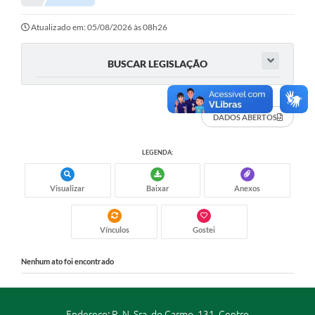
Portal da Transparência
Atualizado em: 05/08/2026 às 08h26
Secretarias
BUSCAR LEGISLAÇÃO
Mais
DADOS ABERTOS
LEGENDA:
Visualizar
Baixar
Anexos
Vínculos
Gostei
Nenhum ato foi encontrado
Endereço: R. N. Sra. do Carmo, 131, Centro