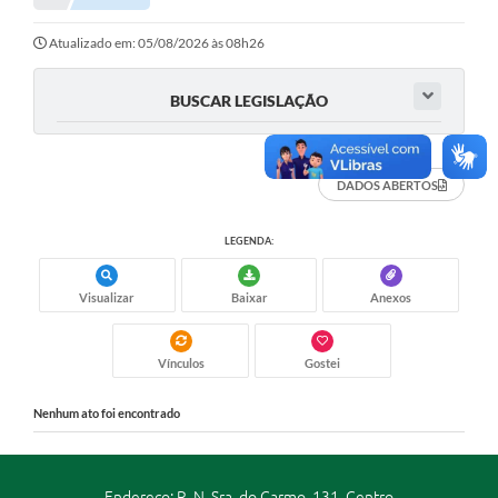
Portal da Transparência
Atualizado em: 05/08/2026 às 08h26
Secretarias
BUSCAR LEGISLAÇÃO
Mais
DADOS ABERTOS
LEGENDA:
Visualizar
Baixar
Anexos
Vínculos
Gostei
Nenhum ato foi encontrado
Endereço: R. N. Sra. do Carmo, 131, Centro