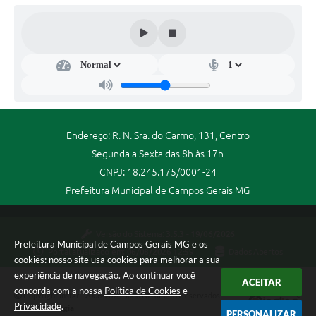
Endereço: R. N. Sra. do Carmo, 131, Centro
Segunda a Sexta das 8h às 17h
CNPJ: 18.245.175/0001-24
Prefeitura Municipal de Campos Gerais MG
Versão do Sistema:
3.5.3 - 19/06/2026
Prefeitura Municipal de Campos Gerais MG e os
Portal atualizado em:
06/08/2026 12:59
Dados Abertos
cookies: nosso site usa cookies para melhorar a sua
experiência de navegação. Ao continuar você
ACEITAR
concorda com a nossa
Política de Cookies
e
Copyright Instar - 2006-2026. Todos os direitos reservados -
Privacidade
.
Instar Tecnologia
PERSONALIZAR