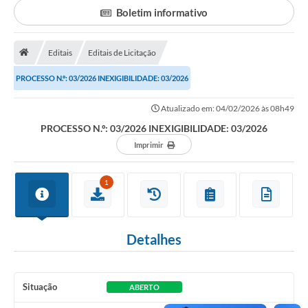
Boletim informativo
Portal da Transparência
Editais
Editais de Licitação
Secretarias
PROCESSO N.º: 03/2026 INEXIGIBILIDADE: 03/2026
Mais
Atualizado em: 04/02/2026 às 08h49
PROCESSO N.º: 03/2026 INEXIGIBILIDADE: 03/2026
Imprimir
1
Detalhes
Situação
ABERTO