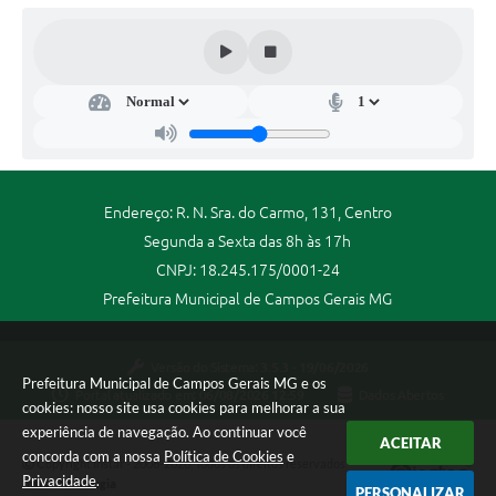
Endereço: R. N. Sra. do Carmo, 131, Centro
Segunda a Sexta das 8h às 17h
CNPJ: 18.245.175/0001-24
Prefeitura Municipal de Campos Gerais MG
Versão do Sistema:
3.5.3 - 19/06/2026
Prefeitura Municipal de Campos Gerais MG e os
Portal atualizado em:
06/08/2026 12:59
Dados Abertos
cookies: nosso site usa cookies para melhorar a sua
experiência de navegação. Ao continuar você
ACEITAR
concorda com a nossa
Política de Cookies
e
Copyright Instar - 2006-2026. Todos os direitos reservados -
Privacidade
.
Instar Tecnologia
PERSONALIZAR