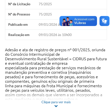
Nº da Licitação
75/2025
Nº do Processo
75/2025
Publicado em
09/01/2026 às 10h00
Realização em
09/01/2026 às 10h00
Adesão e ata de registro de preços nº 001/2025, oriunda
do Consórcio Intermunicipal de
Desenvolvimento Rural Sustentável = CIDRUS para futura
e eventual contratação de empresa
especializada para prestação de serviços mecânicos de
manutenção preventiva e corretiva (maquinários
pesados) e para fornecimento de peças, acessórios e
componentes, genuínos e/ou originais de primeira
linha para máquinas da frota Municipal e fornecimento
de peças para veículos leves, utilitários, pesados,
assim como os demais que vierem a ser incorporados a
esta, mediante o maior desconto sobre o
Clique para ver mais
software do SISTEMA TRAZ VALOR, conforme condições,
quantidades e exigências estabelecidas