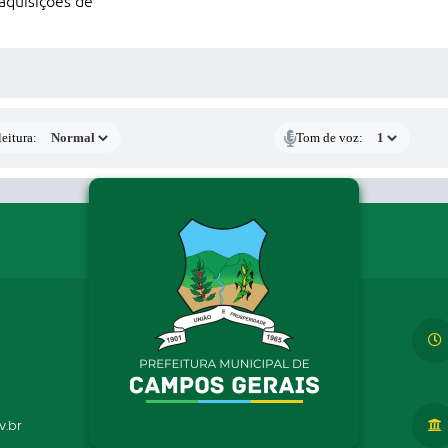
aquisições de
 MÍDIAS
eitura:
Tom de voz:
.br