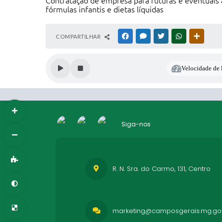
Contratação de empresa para futuras e eventuais 
fórmulas infantis e dietas líquidas
COMPARTILHAR
FACEBOOK
MESSENGER
TWITTER
WHATSAPP
OUTRAS
Velocidade de l
Siga-nos
R. N. Sra. do Carmo, 131, Centro
marketing@camposgerais.mg.gov