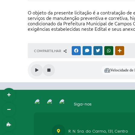
O objeto da presente licitação é a contratação de
serviços de manutenção preventiva e corretiva, hi
condicionado da Prefeitura Municipal de Campos G
exigências estabelecidas neste Edital e seus anex
COMPARTILHAR
FACEBOOK
MESSENGER
TWITTER
WHATSAPP
OUTRAS
Velocidade de l
Siga-nos
R. N. Sra. do Carmo, 131, Centro