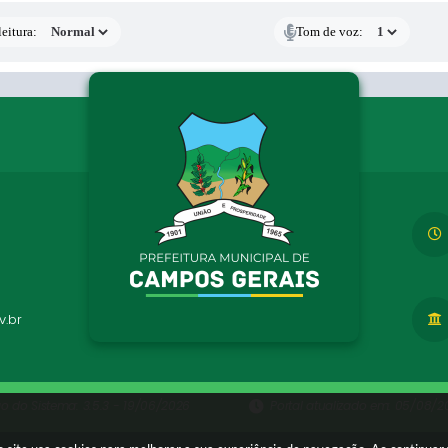
eitura:
Tom de voz:
.br
ão do Sistema:
3.5.3 - 19/06/2026
Portal atualizado em:
05/08/20