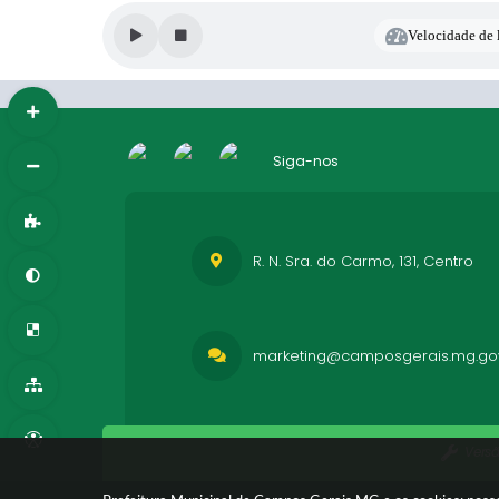
Velocidade de l
Siga-nos
R. N. Sra. do Carmo, 131, Centro
marketing@camposgerais.mg.gov
Vers