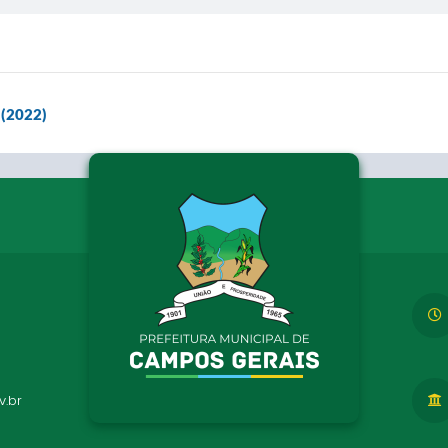
 (2022)
.br