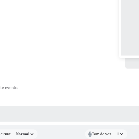
ste evento.
 MÍDIAS
eitura:
Tom de voz: