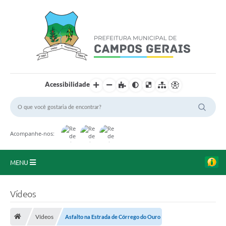
Acessibilidade
Acompanhe-nos:
MENU
Início
Vídeos
O Município
Vídeos
Asfalto na Estrada de Córrego do Ouro
A Prefeitura