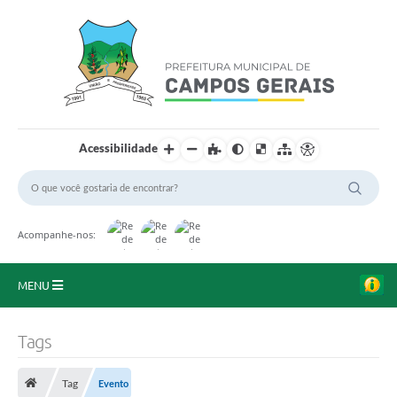
Acessibilidade
Acompanhe-nos:
MENU
Início
Tags
O Município
Tag
Evento
A Prefeitura