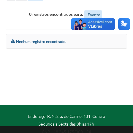
Portal da Transparência
0 registros encontrados para:
Evento
Secretarias
Mais
Nenhum registro encontrado.
Endereço: R. N. Sra. do Carmo, 131, Centro
Segunda a Sexta das 8h às 17h
CNPJ: 18.245.175/0001-24