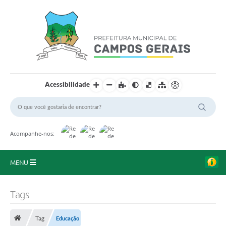
Acessibilidade
Acompanhe-nos:
MENU
Início
Tags
O Município
Tag
Educação
A Prefeitura