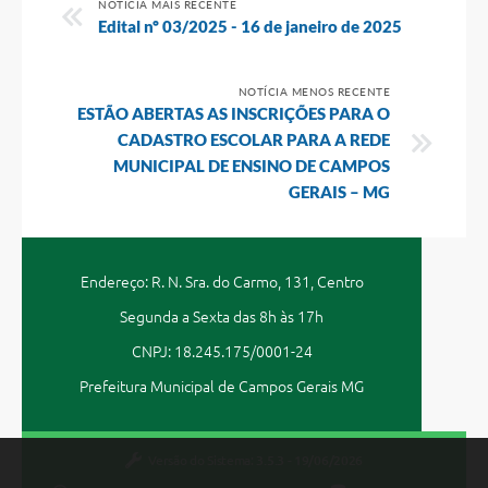
NOTÍCIA MAIS RECENTE
Edital nº 03/2025 - 16 de janeiro de 2025
NOTÍCIA MENOS RECENTE
ESTÃO ABERTAS AS INSCRIÇÕES PARA O
CADASTRO ESCOLAR PARA A REDE
MUNICIPAL DE ENSINO DE CAMPOS
GERAIS – MG
Endereço: R. N. Sra. do Carmo, 131, Centro
Segunda a Sexta das 8h às 17h
CNPJ: 18.245.175/0001-24
Prefeitura Municipal de Campos Gerais MG
Versão do Sistema:
3.5.3 - 19/06/2026