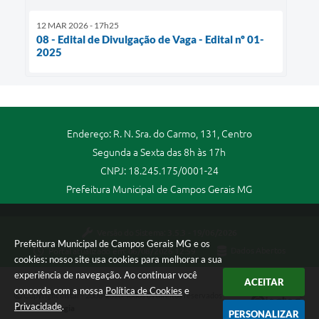
12 MAR 2026 - 17h25
08 - Edital de Divulgação de Vaga - Edital nº 01-
2025
Endereço: R. N. Sra. do Carmo, 131, Centro
Segunda a Sexta das 8h às 17h
CNPJ: 18.245.175/0001-24
Prefeitura Municipal de Campos Gerais MG
Versão do Sistema:
3.5.3 - 19/06/2026
Prefeitura Municipal de Campos Gerais MG e os
Portal atualizado em:
06/08/2026 12:59
Dados Abertos
cookies: nosso site usa cookies para melhorar a sua
experiência de navegação. Ao continuar você
ACEITAR
concorda com a nossa
Política de Cookies
e
Copyright Instar - 2006-2026. Todos os direitos reservados -
Privacidade
.
Instar Tecnologia
PERSONALIZAR