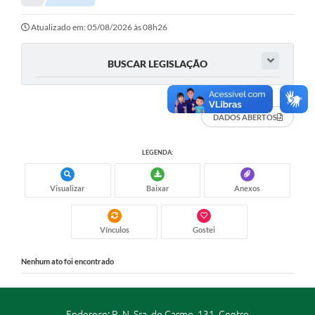
Portal da Transparência
Atualizado em: 05/08/2026 às 08h26
Secretarias
BUSCAR LEGISLAÇÃO
Mais
DADOS ABERTOS
LEGENDA:
Visualizar
Baixar
Anexos
Vínculos
Gostei
Nenhum ato foi encontrado
Endereço: R. N. Sra. do Carmo, 131, Centro