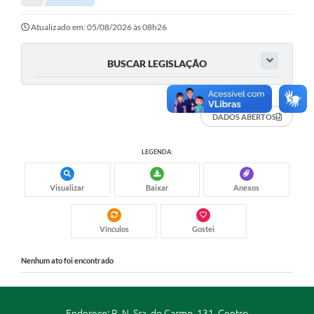
Portal da Transparência
Atualizado em: 05/08/2026 às 08h26
Secretarias
BUSCAR LEGISLAÇÃO
Mais
DADOS ABERTOS
LEGENDA:
Visualizar
Baixar
Anexos
Vínculos
Gostei
Nenhum ato foi encontrado
Endereço: R. N. Sra. do Carmo, 131, Centro