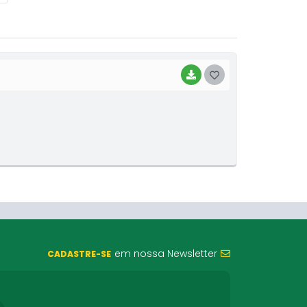
BAIXAR
G
O
S
T
E
I
em nossa Newsletter
CADASTRE-SE