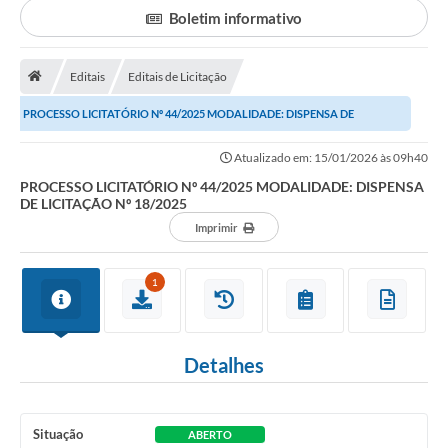
Boletim informativo
Portal da Transparência
Editais
Editais de Licitação
Secretarias
PROCESSO LICITATÓRIO Nº 44/2025 MODALIDADE: DISPENSA DE
Mais
LICITAÇÃO Nº 18/2025
Atualizado em: 15/01/2026 às 09h40
PROCESSO LICITATÓRIO Nº 44/2025 MODALIDADE: DISPENSA
DE LICITAÇÃO Nº 18/2025
Imprimir
1
Detalhes
Situação
ABERTO