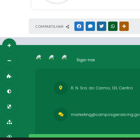
COMPARTILHAR
FACEBOOK
MESSENGER
TWITTER
WHATSAPP
OUTRAS
Siga-nos
R. N. Sra. do Carmo, 131, Centro
marketing@camposgerais.mg.gov