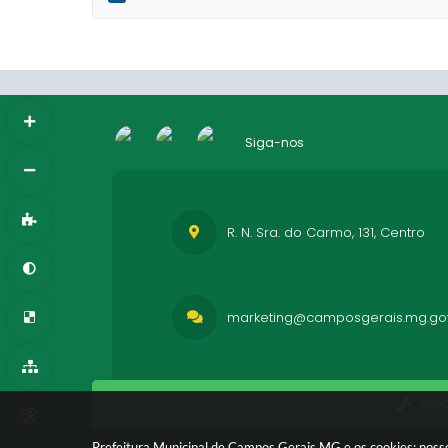
Siga-nos
R. N. Sra. do Carmo, 131, Centro
marketing@camposgerais.mg.gov
Vers
Prefeitura Municipal de Campos Gerais MG e os cookies: nosso