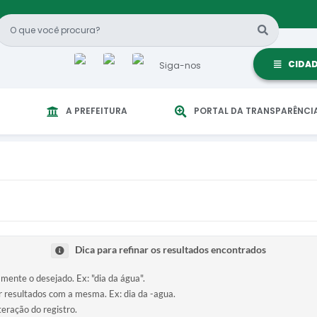
CIDA
Siga-nos
A PREFEITURA
PORTAL DA TRANSPARÊNCI
Dica para refinar os resultados encontrados
amente o desejado. Ex: "dia da água".
ir resultados com a mesma. Ex: dia da -agua.
teração do registro.